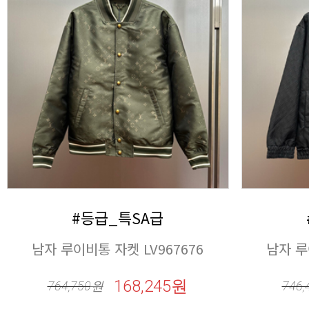
#등급_특SA급
남자 루이비통 자켓 LV967676
남자 루
168,245원
764,750
원
746,