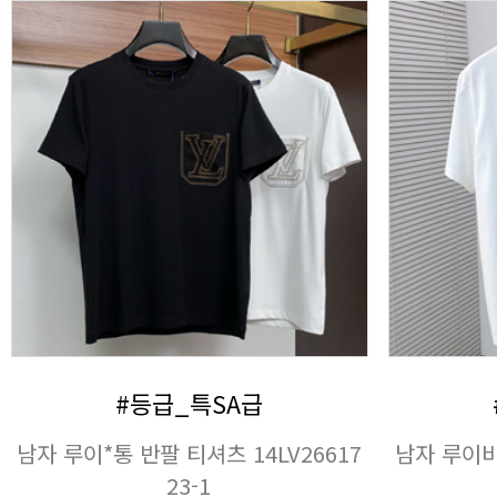
#등급_특SA급
남자 루이비
23-1