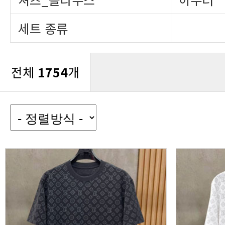
세트 종류
전체
1754
개