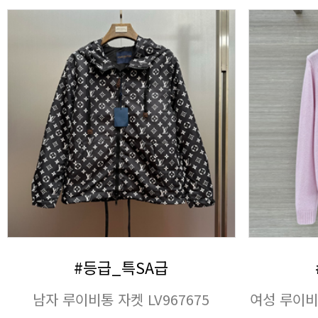
#등급_특SA급
남자 루이비통 자켓 LV967675