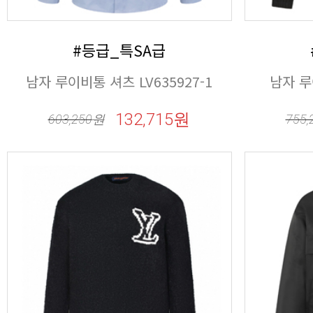
#등급_특SA급
남자 루이비통 셔츠 LV635927-1
남자 루
132,715원
603,250
원
755,