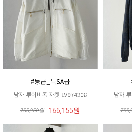
#등급_특SA급
남자 루이비통 자켓 LV974208
남자 루
166,155원
755,250
원
755,