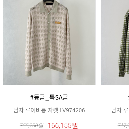
#등급_특SA급
남자 루이비통 자켓 LV974206
남자 루
166,155원
755,250
원
717,