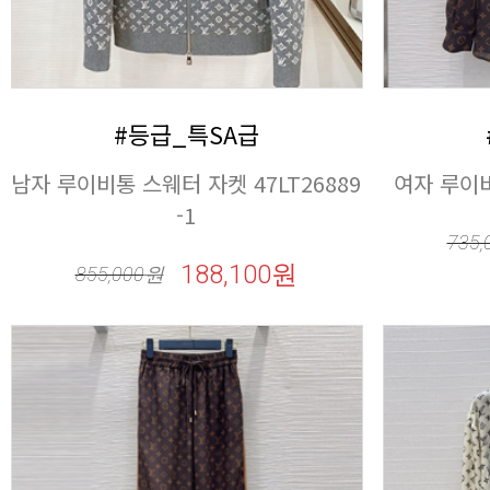
#등급_특SA급
여자 루이비통
-1
735,
188,100원
855,000
원