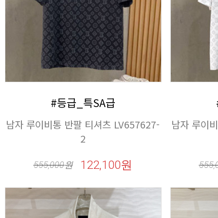
#등급_특SA급
2
122,100원
555,000
원
555,