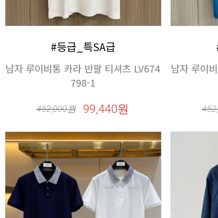
#등급_특SA급
798-1
99,440원
452,000
원
452