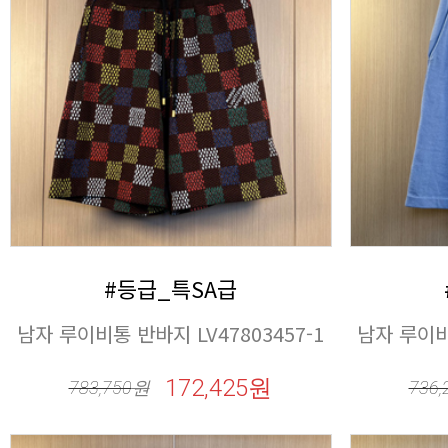
#등급_특SA급
남자 루이비통 반바지 LV47803457-1
남자 루이비통
172,425원
783,750
원
736,