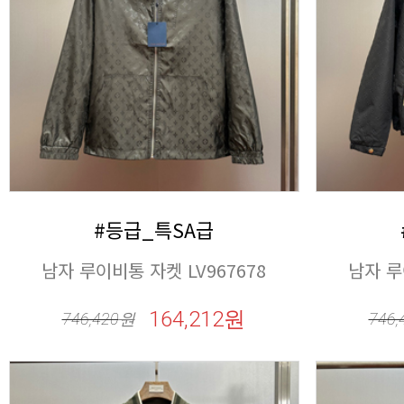
#등급_특SA급
남자 루이비통 자켓 LV967678
남자 루
164,212원
746,420
원
746,