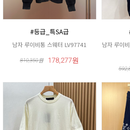
#등급_특SA급
남자 루이비통 스웨터 LV97741
178,277원
810,350
원
592,