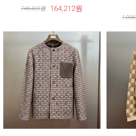
164,212원
746,420
원
1,098