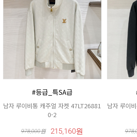
#등급_특SA급
0-2
215,160원
978,000
원
978,