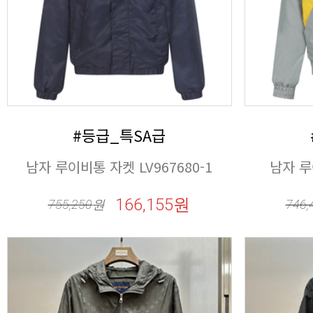
#등급_특SA급
남자 루이비통 자켓 LV967680-1
남자 루
166,155원
755,250
원
746,