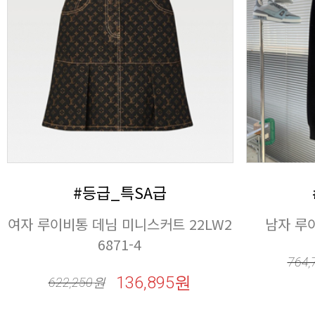
#등급_특SA급
남자 루이
6871-4
764,
136,895원
622,250
원