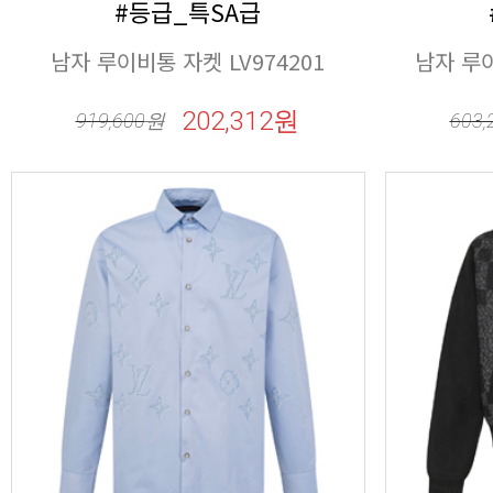
#등급_특SA급
남자 루이비통 자켓 LV974201
남자 루이
202,312원
919,600
원
603,