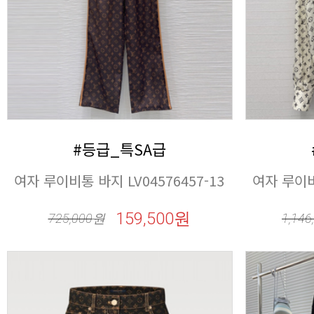
#등급_특SA급
여자 루이비통 바지 LV04576457-13
여자 루이비통
159,500원
725,000
원
1,146