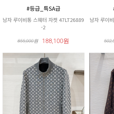
#등급_특SA급
-2
188,100원
855,000
원
502,