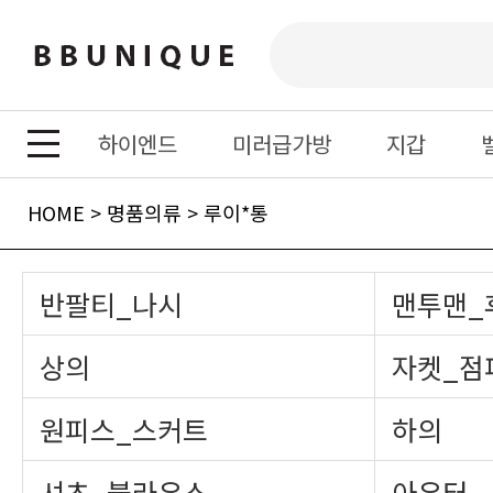
하이엔드
미러급가방
지갑
HOME
>
명품의류
>
루이*통
반팔티_나시
맨투맨_
상의
자켓_점
원피스_스커트
하의
셔츠_블라우스
아우터