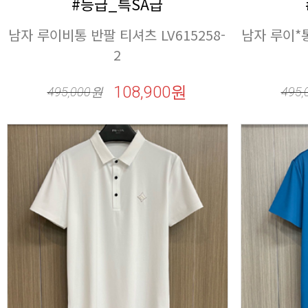
#등급_특SA급
2
108,900원
495,000
원
495,