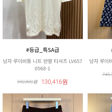
#등급_특SA급
남자 루이비통
0568-1
745,
130,416원
592,800
원