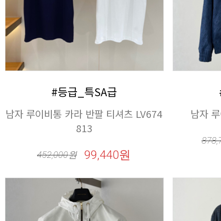
#등급_특SA급
남자 루
813
878,
99,440원
452,000
원