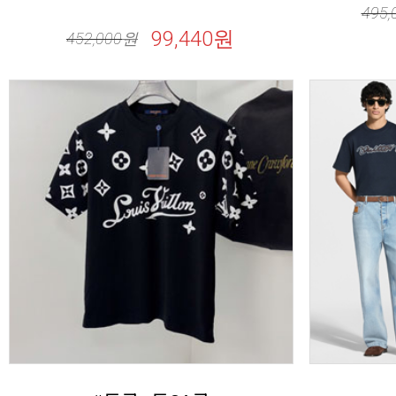
495,
99,440원
452,000
원