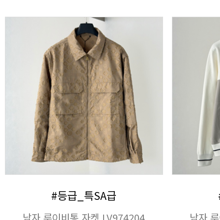
#등급_특SA급
남자 루이비통 자켓 LV974204
남자 루