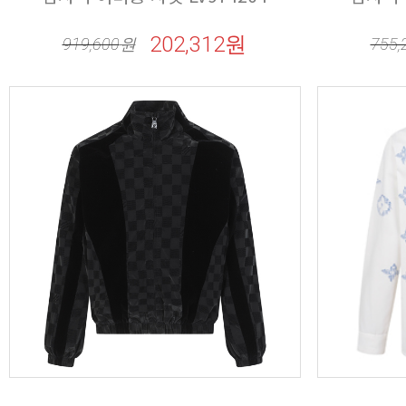
202,312원
919,600
원
755,