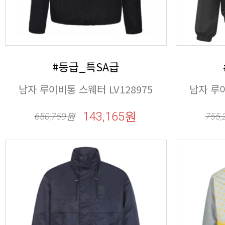
#등급_특SA급
남자 루이비통 스웨터 LV128975
남자 루이
143,165원
650,750
원
755,