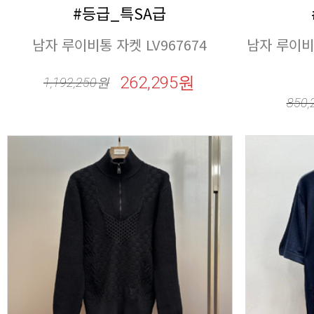
#등급_특SA급
남자 루이비통 자켓 LV967674
262,295원
1,192,250
원
850,