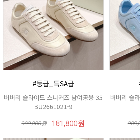
#등급_특SA급
BU2661021-9
181,800원
909,000
원
909,