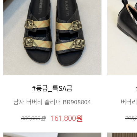
#등급_특SA급
남자 버버리 슬리퍼 BR908804
버버리
161,800원
809,000
원
795,