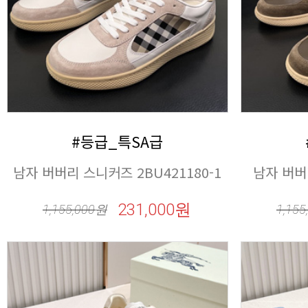
#등급_특SA급
남자 버버리 스니커즈 2BU421180-1
남자 버버
231,000원
1,155,000
원
1,155