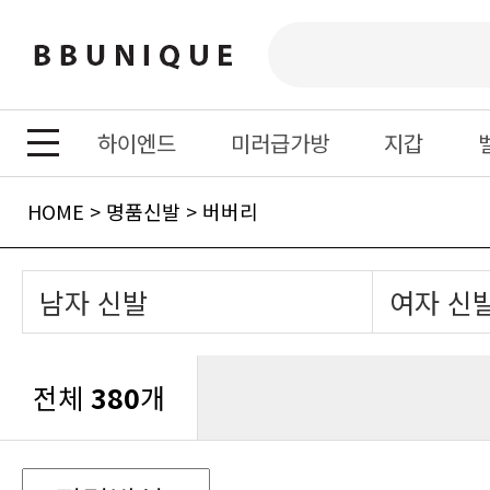
하이엔드
미러급가방
지갑
HOME
>
명품신발
>
버버리
남자 신발
여자 신
전체
380
개