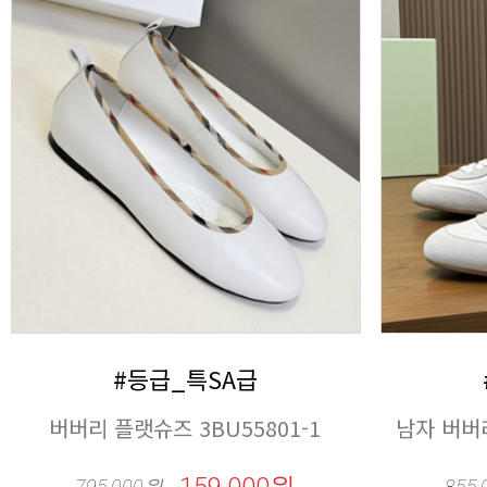
#등급_특SA급
버버리 플랫슈즈 3BU55801-1
남자 버버리
795,000
원
855,