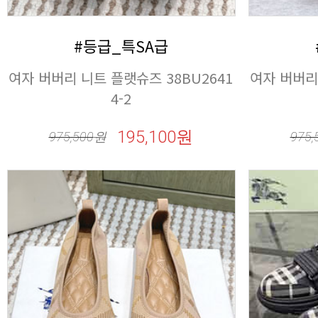
#등급_특SA급
4-2
195,100원
975,500
원
975,