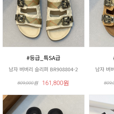
#등급_특SA급
남자 버버리 슬리퍼 BR908804-2
남자 버버
161,800원
809,000
원
809,