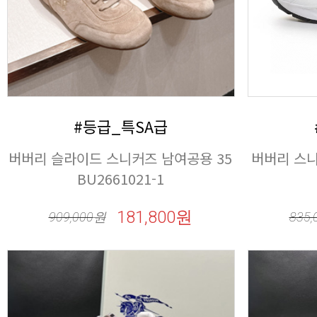
#등급_특SA급
BU2661021-1
181,800원
909,000
원
835,