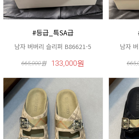
#등급_특SA급
남자 버버리 슬리퍼 B86621-5
남자 버
133,000원
665,000
원
665,