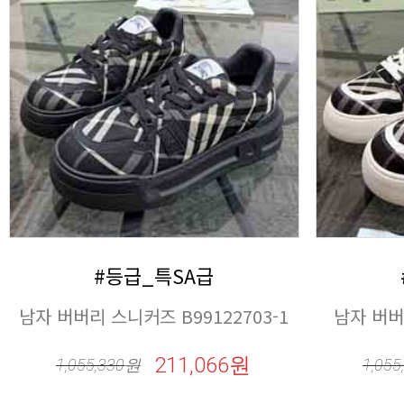
#등급_특SA급
남자 버버리 스니커즈 B99122703-1
남자 버버
211,066원
1,055,330
원
1,055