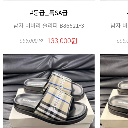
#등급_특SA급
남자 버버리 슬리퍼 B86621-3
남자 버
133,000원
665,000
원
665,