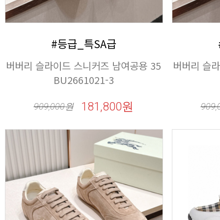
#등급_특SA급
BU2661021-3
181,800원
909,000
원
909,