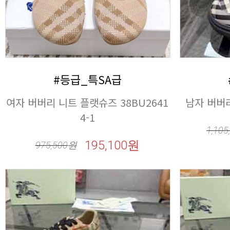
#등급_특SA급
남자 버버리
4-1
1,105
195,100원
975,500
원