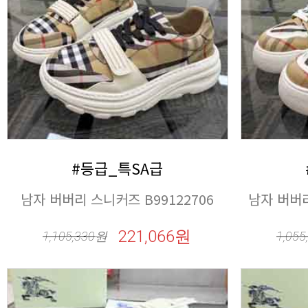
#등급_특SA급
남자 버버리 스니커즈 B99122706
남자 버버리
221,066원
1,105,330
원
1,055