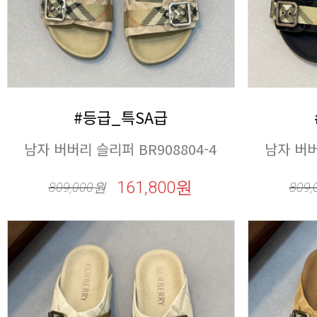
#등급_특SA급
남자 버버리 슬리퍼 BR908804-4
남자 버버
161,800원
809,000
원
809,