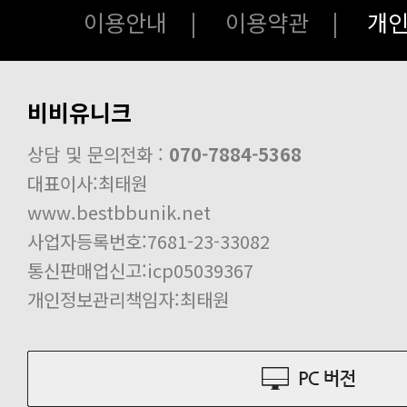
개인통관번호 주소 추가 및 수정 안내
이용안내
|
이용약관
|
개
회원등급,회원혜택 안내공지!
의류구매시 사이즈 표기 안내!
비비유니크
비비유니크 카드결제 안내!!
최고급버전의 하이앤드 상품 주문시 
상담 및 문의전화 :
070-7884-5368
디도스 공격으로 인해 게시판 삭제 
대표이사:최태원
PC버전/모바일버전 리뉴얼 (보수) 작
www.bestbbunik.net
사업자등록번호:7681-23-33082
배송진행 중 세관심사 보류 공지
통신판매업신고:icp05039367
개인정보관리책임자:최태원