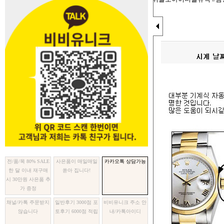
카카오톡 상담가능
쏟아 집니다!
가 증정
않습니다
토후기 6000점 적립
내/카톡아이디