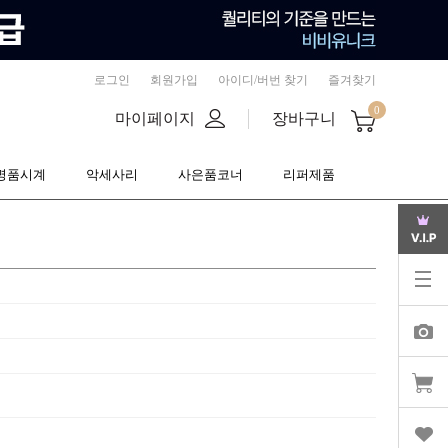
로그인
회원가입
아이디/버번 찾기
즐겨찾기
0
마이페이지
장바구니
명품시계
악세사리
사은품코너
리퍼제품