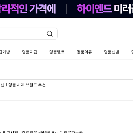
급가방
명품지갑
명품벨트
명품의류
명품신발
션ㅣ명품 시계 브랜드 추천
남성인기시계브랜드모음 #레플리카시계전문파능곳