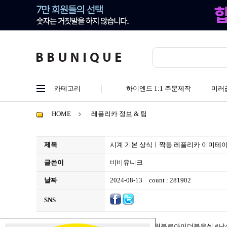
카테고리
하이엔드 1:1 주문제작
미러
HOME
레플리카 정보 & 팁
제목
시계 기본 상식ㅣ짝퉁 레플리카 이미테이
글쓴이
비비유니크
날짜
2024-08-13
count : 281902
SNS
#레플리카시계사이트 #로렉스오메가위블로아이더블유씩 #