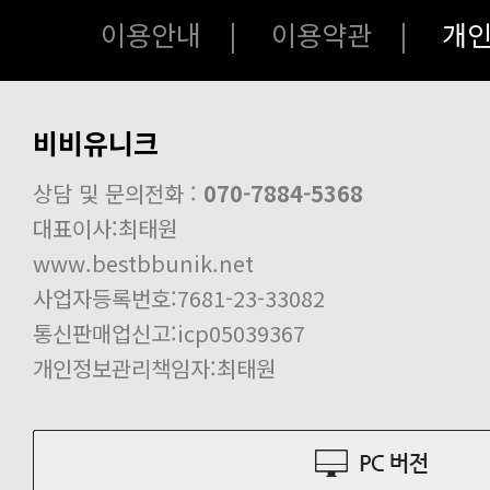
회원등급,회원혜택 안내공지!
이용안내
|
이용약관
|
개
의류구매시 사이즈 표기 안내!
비비유니크 카드결제 안내!!
비비유니크
최고급버전의 하이앤드 상품 주문시 
디도스 공격으로 인해 게시판 삭제 
상담 및 문의전화 :
070-7884-5368
PC버전/모바일버전 리뉴얼 (보수) 작
대표이사:최태원
배송진행 중 세관심사 보류 공지
www.bestbbunik.net
사업자등록번호:7681-23-33082
통신판매업신고:icp05039367
개인정보관리책임자:최태원