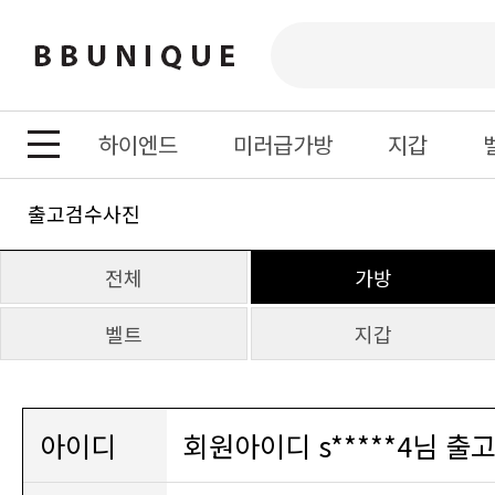
하이엔드
미러급가방
지갑
출고검수사진
전체
가방
벨트
지갑
아이디
회원아이디 s*****4님 출