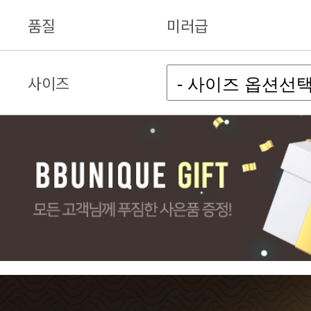
품질
미러급
사이즈