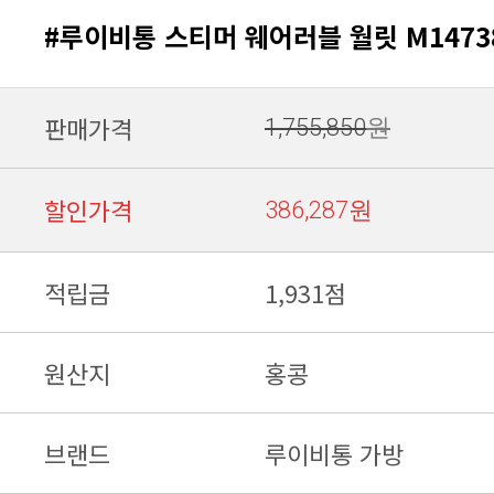
#루이비통 스티머 웨어러블 월릿 M14738
판매가격
1,755,850
원
할인가격
386,287원
적립금
1,931점
원산지
홍콩
브랜드
루이비통 가방